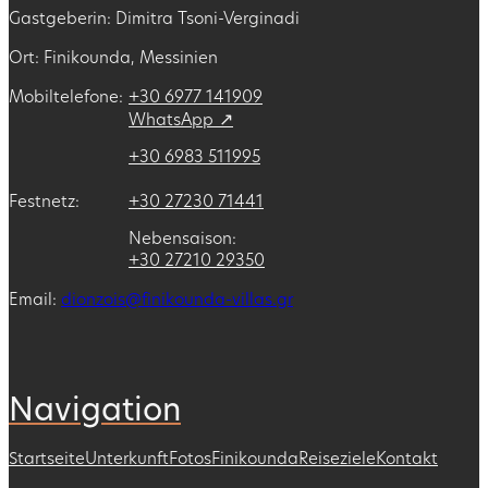
Gastgeberin: Dimitra Tsoni-Verginadi
Ort: Finikounda, Messinien
Entdecken Sie Ihr
Mobiltelefone:
+30 6977 141909
persönliches Paradies in
WhatsApp
Finikounda
+30 6983 511995
Festnetz:
+30 27230 71441
Erleben Sie authentische griechische Gastfreundschaft
in Messinien – in voll ausgestatteten Apartments,
Nebensaison:
eingebettet in einen grünen Garten am Pool und in
+30 27210 29350
Meeresnähe.
Email:
dionzois@finikounda-villas.gr
Jetzt buchen
Navigation
Startseite
Unterkunft
Fotos
Finikounda
Reiseziele
Kontakt